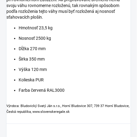
svoju váhu rovnomerne rozloženú, tak rovnakým spôsobom
podľa rozloženia tejto váhy musí byť rozložená aj nosnosť
sťahovacích plošín.
Hmotnosť 23,5 kg
Nosnosť 2500 kg
Dĺžka 270 mm
Šírka 350 mm
Výška 120 mm
Kolieska PUR
Farba červená RAL3000
Výrobca: Bludovický Svatý Ján s.r.o., Horní Bludovice 307, 739 37 Horní Bludovice,
Česká republika, www.slovenskeregale.sk