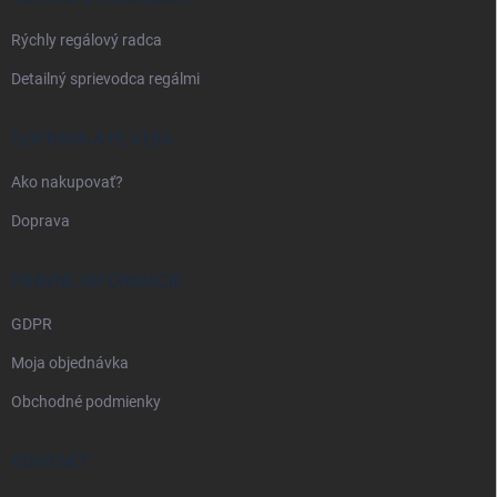
e
Rýchly regálový radca
Detailný sprievodca regálmi
DOPRAVA A PLATBA
Ako nakupovať?
Doprava
PRÁVNE INFORMÁCIE
GDPR
Moja objednávka
Obchodné podmienky
KONTAKT