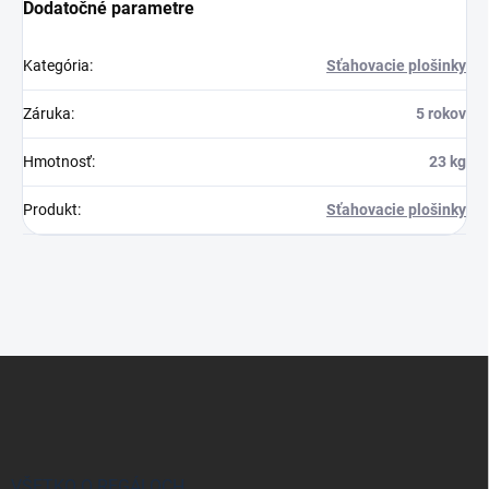
Dodatočné parametre
Kategória
:
Sťahovacie plošinky
Záruka
:
5 rokov
Hmotnosť
:
23 kg
Produkt
:
Sťahovacie plošinky
Z
á
p
ä
t
i
VŠETKO O REGÁLOCH