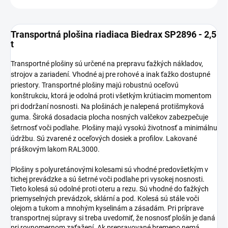
Transportná plošina riadiaca Biedrax SP2896 - 2,5
t
Transportné plošiny sú určené na prepravu ťažkých nákladov,
strojov a zariadení. Vhodné aj pre rohové a inak ťažko dostupné
priestory. Transportné plošiny majú robustnú oceľovú
konštrukciu, ktorá je odolná proti všetkým krútiacim momentom
pri dodržaní nosnosti. Na plošinách je nalepená protišmyková
guma. Široká dosadacia plocha nosných valčekov zabezpečuje
šetrnosť voči podlahe. Plošiny majú vysokú životnosť a minimálnu
údržbu. Sú zvarené z oceľových dosiek a profilov. Lakované
práškovým lakom RAL3000.
Plošiny s polyuretánovými kolesami sú vhodné predovšetkým v
tichej prevádzke a sú šetrné voči podlahe pri vysokej nosnosti.
Tieto kolesá sú odolné proti oteru a rezu. Sú vhodné do ťažkých
priemyselných prevádzok, sklární a pod. Kolesá sú stále voči
olejom a tukom a mnohým kyselinám a zásadám. Pri príprave
transportnej súpravy si treba uvedomiť, že nosnosť plošín je daná
pri rovnomernom zaťažení. Ak prepravované bremeno nemá