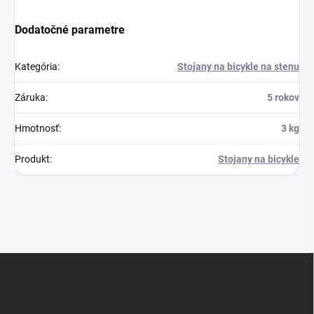
Dodatočné parametre
Kategória
:
Stojany na bicykle na stenu
Záruka
:
5 rokov
Hmotnosť
:
3 kg
Produkt
:
Stojany na bicykle
Z
á
p
ä