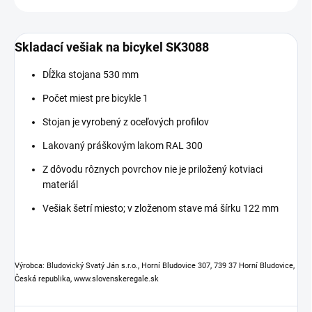
Skladací vešiak na bicykel SK3088
Dĺžka stojana 530 mm
Počet miest pre bicykle 1
Stojan je vyrobený z oceľových profilov
Lakovaný práškovým lakom RAL 300
Z dôvodu rôznych povrchov nie je priložený kotviaci
materiál
Vešiak šetrí miesto; v zloženom stave má šírku 122 mm
Výrobca: Bludovický Svatý Ján s.r.o., Horní Bludovice 307, 739 37 Horní Bludovice,
Česká republika, www.slovenskeregale.sk