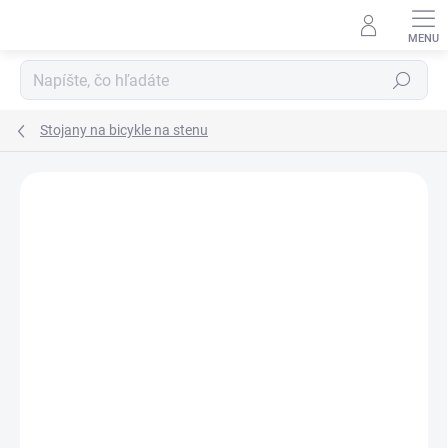
Prejsť
na
obsah
Hľadať
Stojany na bicykle na stenu
DOPRAVA ZADARMO