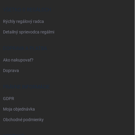
t
i
VŠETKO O REGÁLOCH
e
Rýchly regálový radca
Detailný sprievodca regálmi
DOPRAVA A PLATBA
Ako nakupovať?
Doprava
PRÁVNE INFORMÁCIE
GDPR
Moja objednávka
Obchodné podmienky