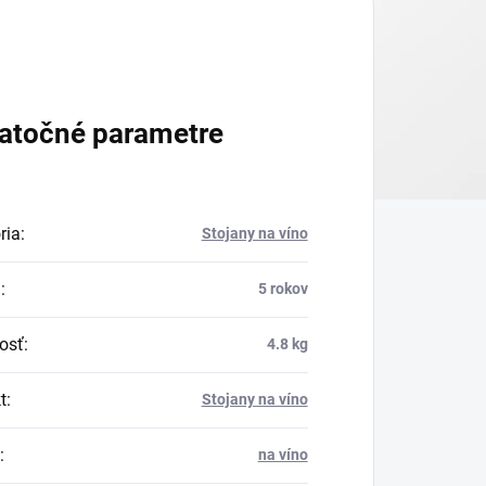
atočné parametre
ria
:
Stojany na víno
a
:
5 rokov
osť
:
4.8 kg
t
:
Stojany na víno
:
na víno