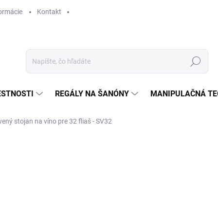
ormácie
Kontakt
Hľadať
ESTNOSTI
REGÁLY NA ŠANÓNY
MANIPULAČNÁ TE
vený stojan na víno pre 32 fliaš - SV32
€ 72,80
€ 60,20 bez DPH
Jednotková
SKLADOM
cena: