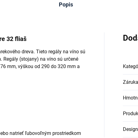
Popis
Dod
e 32 fliaš
mrekového dreva. Tieto regály na víno sú
. Regály (stojany) na víno sú určené
až 76 mm, výškou od 290 do 320 mm a
Kategó
Záruk
Hmotn
Produk
Design
lebo natrieť ľubovoľným prostriedkom