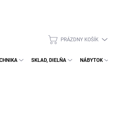
PRÁZDNY KOŠÍK
NÁKUPNÝ
KOŠÍK
CHNIKA
SKLAD, DIELŇA
NÁBYTOK
DOM A Z