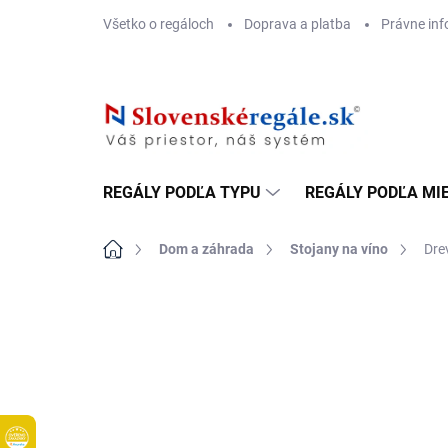
Prejsť
Všetko o regáloch
Doprava a platba
Právne inf
na
obsah
REGÁLY PODĽA TYPU
REGÁLY PODĽA MI
Domov
Dom a záhrada
Stojany na víno
Dre
DOPRAVA ZADARMO