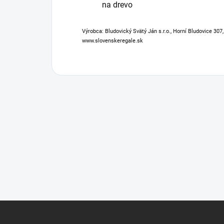
na drevo
Výrobca: Bludovický Svätý Ján s.r.o., Horní Bludovice 307
www.slovenskeregale.sk
Z
á