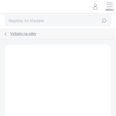
Prejsť
na
obsah
Hľadať
Vešiaky na odev
DOPRAVA ZADARMO