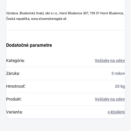
Výrobca: Bludovický Svatý Ján s.r.o., Horní Bludovice 307, 739 37 Horní Bludovice,
Česká republika, www.slovenskeregale.sk
Dodatočné parametre
Kategória
:
Vešiaky na odev
Záruka
:
5 rokov
Hmotnosť
:
20 kg
Produkt
:
Vešiaky na odev
Varianta
:
s klzákmi