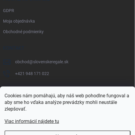
GDPR
Moja objednávka
Obchodné podmienky
KONTAKT
obchod
@
slovenskeregale.sk
+421 948 171 022
Cookies nám pomáhajú, aby náš web pohodlne fungoval a
aby sme ho vďaka analýze prevádzky mohli neustále
Najnakup.sk
Heureka.sk
Pricemania.sk
zlepšovať.
Viac informácií nájdete tu