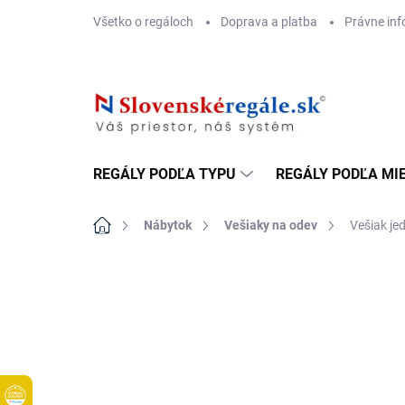
Prejsť
Všetko o regáloch
Doprava a platba
Právne inf
na
obsah
REGÁLY PODĽA TYPU
REGÁLY PODĽA MI
Domov
Nábytok
Vešiaky na odev
Vešiak j
DOPRAVA ZADARMO