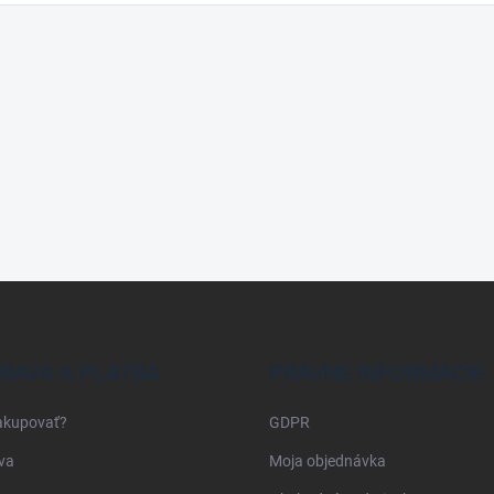
RAVA A PLATBA
PRÁVNE INFORMÁCIE
akupovať?
GDPR
va
Moja objednávka