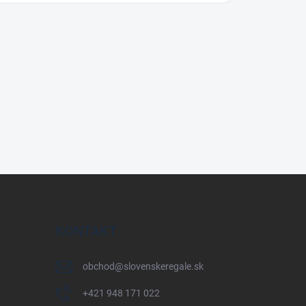
KONTAKT
obchod
@
slovenskeregale.sk
+421 948 171 022