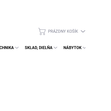
PRÁZDNY KOŠÍK
NÁKUPNÝ
KOŠÍK
CHNIKA
SKLAD, DIELŇA
NÁBYTOK
DOM A Z