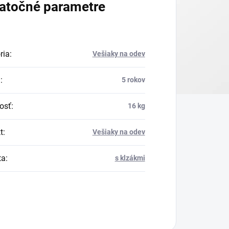
atočné parametre
ria
:
Vešiaky na odev
a
:
5 rokov
osť
:
16 kg
t
:
Vešiaky na odev
ta
:
s klzákmi