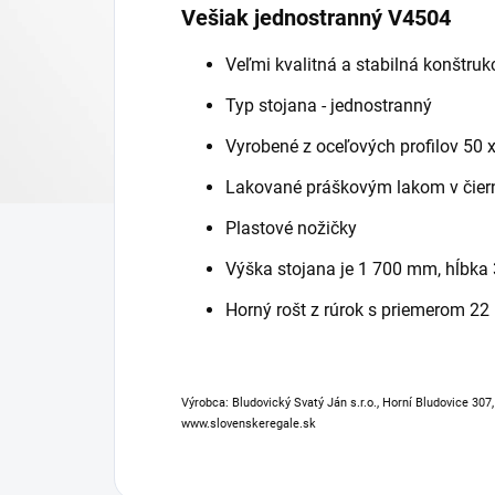
Vešiak jednostranný V4504
Veľmi kvalitná a stabilná konštruk
Typ stojana - jednostranný
Vyrobené z oceľových profilov 50
Lakované práškovým lakom v čier
Plastové nožičky
Výška stojana je 1 700 mm, hĺbk
Horný rošt z rúrok s priemerom 2
Výrobca: Bludovický Svatý Ján s.r.o., Horní Bludovice 307
www.slovenskeregale.sk