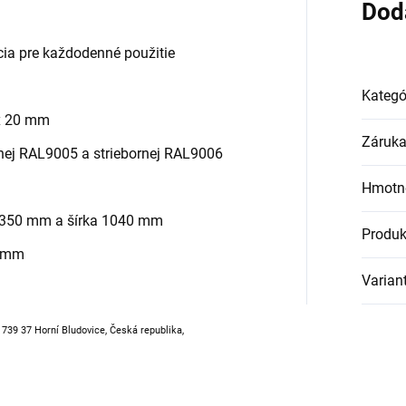
Dod
cia pre každodenné použitie
Kategó
 x 20 mm
Záruk
nej RAL9005 a striebornej RAL9006
Hmotn
a 350 mm a šírka 1040 mm
Produk
2 mm
Varian
, 739 37 Horní Bludovice, Česká republika,