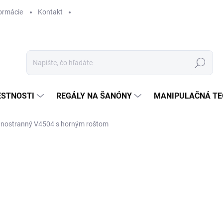
ormácie
Kontakt
Hľadať
ESTNOSTI
REGÁLY NA ŠANÓNY
MANIPULAČNÁ TE
ednostranný V4504 s horným roštom
€ 350,80
€ 289,90 bez DPH
Jednotková
SKLADOM
cena: