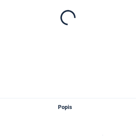
−
+
DETAILNÉ INFORMÁCIE
OPÝTAŤ SA
Popis