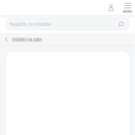
Prejsť
na
obsah
Hľadať
Vešiaky na odev
DOPRAVA ZADARMO