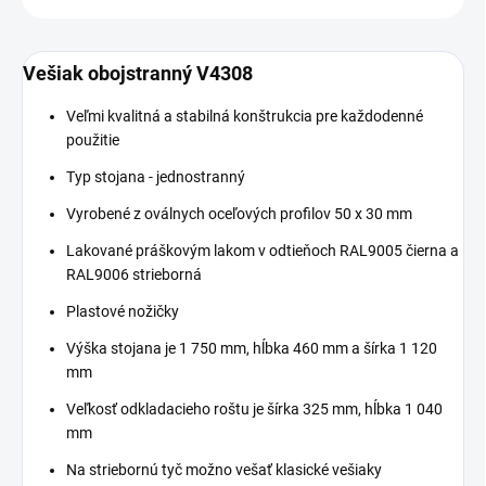
Vešiak obojstranný V4308
Veľmi kvalitná a stabilná konštrukcia pre každodenné
použitie
Typ stojana - jednostranný
Vyrobené z oválnych oceľových profilov 50 x 30 mm
Lakované práškovým lakom v odtieňoch RAL9005 čierna a
RAL9006 strieborná
Plastové nožičky
Výška stojana je 1 750 mm, hĺbka 460 mm a šírka 1 120
mm
Veľkosť odkladacieho roštu je šírka 325 mm, hĺbka 1 040
mm
Na striebornú tyč možno vešať klasické vešiaky