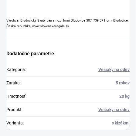
Výrobca: Bludovický Svatý Ján s.r.o., Horní Bludovice 307, 739 37 Horní Bludovice,
Česká republika, www.slovenskeregale.sk
Dodatočné parametre
Kategória
:
Vešiaky na odev
Záruka
:
5 rokov
Hmotnosť
:
20 kg
Produkt
:
Vešiaky na odev
Varianta
:
s klzákmi