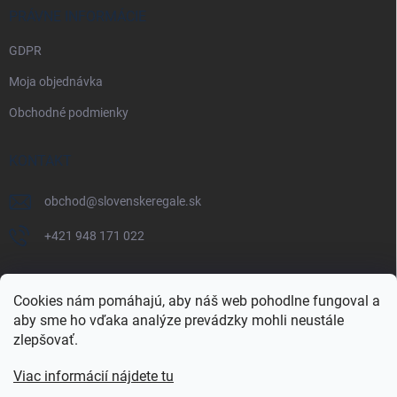
PRÁVNE INFORMÁCIE
GDPR
Moja objednávka
Obchodné podmienky
KONTAKT
obchod
@
slovenskeregale.sk
+421 948 171 022
Cookies nám pomáhajú, aby náš web pohodlne fungoval a
aby sme ho vďaka analýze prevádzky mohli neustále
Najnakup.sk
Heureka.sk
Pricemania.sk
zlepšovať.
Viac informácií nájdete tu