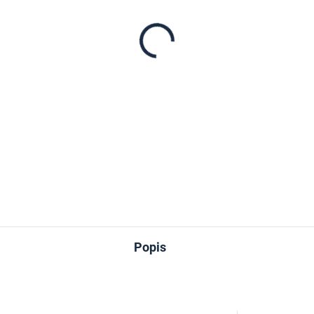
−
+
DETAILNÉ INFORMÁCIE
OPÝTAŤ SA
Popis