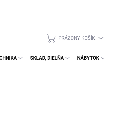
PRÁZDNY KOŠÍK
NÁKUPNÝ
KOŠÍK
CHNIKA
SKLAD, DIELŇA
NÁBYTOK
DOM A Z