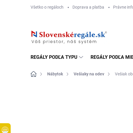
Prejsť
Všetko o regáloch
Doprava a platba
Právne inf
na
obsah
REGÁLY PODĽA TYPU
REGÁLY PODĽA MI
Domov
Nábytok
Vešiaky na odev
Vešiak ob
DOPRAVA ZADARMO