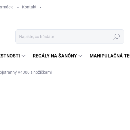
ormácie
Kontakt
Hľadať
ESTNOSTI
REGÁLY NA ŠANÓNY
MANIPULAČNÁ TE
ojstranný V4306 s nožičkami
€ 315,90
€ 261,10 bez DPH
Jednotková
SKLADOM
cena: