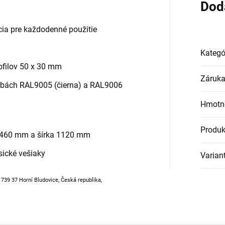
Dod
cia pre každodenné použitie
Kategó
ofilov 50 x 30 mm
Záruk
bách RAL9005 (čierna) a RAL9006
Hmotn
Produk
a 460 mm a šírka 1120 mm
sické vešiaky
Varian
, 739 37 Horní Bludovice, Česká republika,