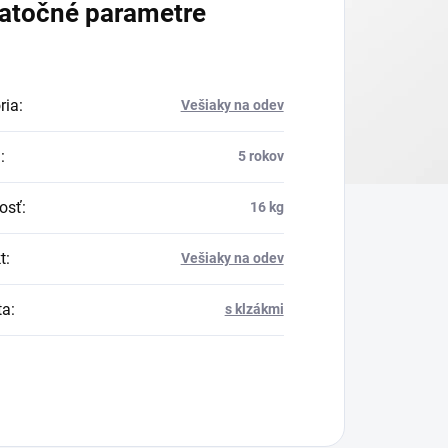
atočné parametre
ria
:
Vešiaky na odev
a
:
5 rokov
osť
:
16 kg
t
:
Vešiaky na odev
ta
:
s klzákmi