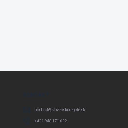
KONTAKT
obchod
@
slovenskeregale.sk
+421 948 171 022