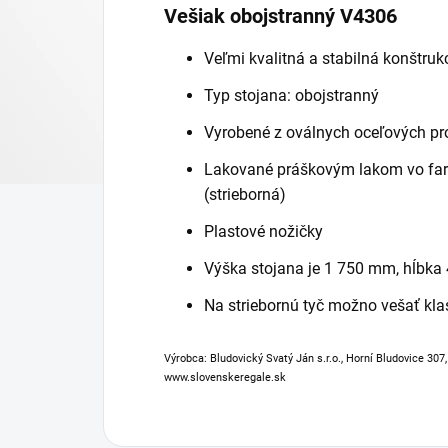
Vešiak obojstranný V4306
Veľmi kvalitná a stabilná konštruk
Typ stojana: obojstranný
Vyrobené z oválnych oceľových pr
Lakované práškovým lakom vo far
(strieborná)
Plastové nožičky
Výška stojana je 1 750 mm, hĺbk
Na striebornú tyč možno vešať kla
Výrobca: Bludovický Svatý Ján s.r.o., Horní Bludovice 307
www.slovenskeregale.sk