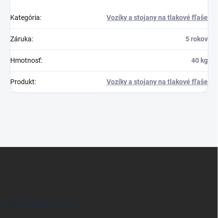
Kategória
:
Vozíky a stojany na tlakové fľaše
Záruka
:
5 rokov
Hmotnosť
:
40 kg
Produkt
:
Vozíky a stojany na tlakové fľaše
Z
á
p
ä
t
i
VŠETKO O REGÁLOCH
e