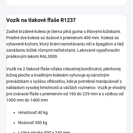
Vozík na tlakové fľaše R1237
Zadné brzdené koleso je čierna plná guma s ihlovými ložiskami.
Predné dve kolesá sú dušové s priemerom 400 mm. Kolesá sú
vybavené krytom, ktorý bráni namotávaniu nití a špagátov a tiež
zanášaniu ložísk rôznymi nečistotami. Lakované vypaľovacím
práškovým lakom RAL3000.
Vozík na 2 tlakové fľaše vďaka robustnej konštrukcii, plechovej
ložnej ploche a kvalitným kolesám vyhovuje aj náročným
prevádzkam s vyššou vlhkosťou, kde je potrebné manipulovať s
nákladom vysokej hmotnosti a väčších rozmerov. Vozík je vhodný
pre zváracie fľaše s priemerom od 160 do 229 mm a s výškou od
1000 mm do 1400 mm
Hmotnosť 40 kg
Nosnosť 300 kg
Ložná plocha 500 x 240 mm