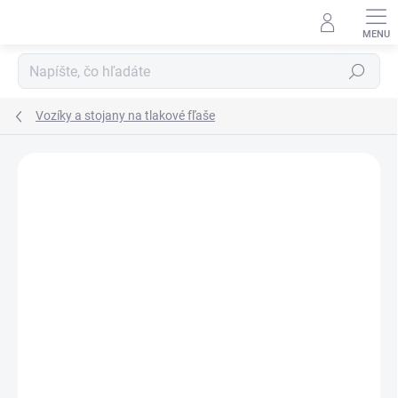
Prejsť
na
obsah
Hľadať
Vozíky a stojany na tlakové fľaše
DOPRAVA ZADARMO