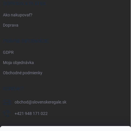
DOPRAVA A PLATBA
Ako nakupovať?
Doprava
PRÁVNE INFORMÁCIE
GDPR
Moja objednávka
Obchodné podmienky
KONTAKT
obchod
@
slovenskeregale.sk
+421 948 171 022