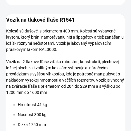
Vozík na tlakové fľaše R1541
Kolesá sú dušové, s priemerom 400 mm. Kolesá sú vybavené
krytom, ktorý bráni namotávaniu nití a špagátov a tiež zanášaniu
ložísk rôznymi nečistotami. Vozík je lakovaný vypaľovacím
práškovým lakom RAL3000.
Vozík na 2 tlakové fľaše vďaka robustnej konštrukcii, plechovej
ložnej ploche a kvalitným kolesám vyhovuje aj náročným
prevádzkam s vyššou vlhkosťou, kde je potrebné manipulovať s
nákladom vysokej hmotnosti a väčších rozmerov. Vozík je vhodný
na zváracie fľaše s priemerom od 204 do 229 mm a s výškou od
1200 mm do 1600 mm
Hmotnosť 41 kg
Nosnosť 300 kg
Dĺžka 1750 mm