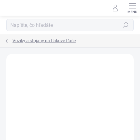
Prejsť
na
obsah
Hľadať
Vozíky a stojany na tlakové fľaše
DOPRAVA ZADARMO