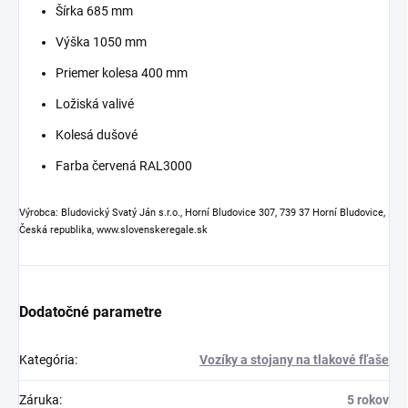
Šírka 685 mm
Výška 1050 mm
Priemer kolesa 400 mm
Ložiská valivé
Kolesá dušové
Farba červená RAL3000
Výrobca: Bludovický Svatý Ján s.r.o., Horní Bludovice 307, 739 37 Horní Bludovice,
Česká republika, www.slovenskeregale.sk
Dodatočné parametre
Kategória
:
Vozíky a stojany na tlakové fľaše
Záruka
:
5 rokov