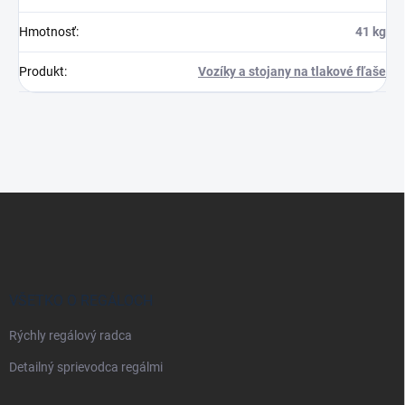
Hmotnosť
:
41 kg
Produkt
:
Vozíky a stojany na tlakové fľaše
Z
á
p
ä
t
i
VŠETKO O REGÁLOCH
e
Rýchly regálový radca
Detailný sprievodca regálmi