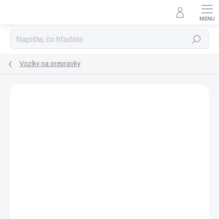
Prejsť
na
obsah
Hľadať
Vozíky na prepravky
DOPRAVA ZADARMO