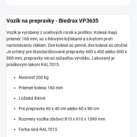
Vozík na prepravky - Biedrax VP3635
Vozík je vyrobený z oceľových rúrok a profilov. Kolesá majú
priemer 160 mm, sú s ihlovými ložiskami a s krytom proti
namotávaniu vlákien. Dve kolesá sú pevné, dve kolesá sú otočné.
Je určený pre štandardizované prepravky 600 x 400 alebo 600 x
800 mm, prepravky nie sú súčasťou výrobku. Lakovaný je
práškovým lakom RAL7015.
Nosnosť 200 kg
Priemer kolesa 160 mm
Ložiská ihlové
Pre prepravky 60 x 40 cm alebo 60 x 80 cm
Rozmery vozíka (dxšxv) 810 x 610 x 1090 mm
Farba sivá RAL7015