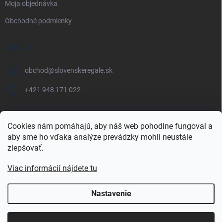
Moja objednávka
Obchodné podmienky
KONTAKT
obchod
@
slovenskeregale.sk
+421 948 171 022
Cookies nám pomáhajú, aby náš web pohodlne fungoval a
aby sme ho vďaka analýze prevádzky mohli neustále
Najnakup.sk
Heureka.sk
Pricemania.sk
zlepšovať.
Viac informácií nájdete tu
Nastavenie
Copyright 2026
slovenskéregále.sk
. Všetky práva vyhradené.