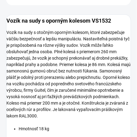
Vozík na sudy s oporným kolesom VS1532
Vozík na sudy s otočným oporným kolesom, ktoré zabezpečuje
väčšiu bezpečnosť a lepšiu manipuláciu. Nastaviteľná poistná tyč
je prispôsobená na rôzne výšky sudov. Vozík môže ľahko
obsluhovať jedna osoba. Plné kolesá s priemerom 260 mm
zabezpečujú, že vozík je schopný prekonávať aj drobné prekážky,
napríklad prahy a podobne. Priemer kolesa je 86 mm. Kolesá majú
samonosnú gumovú obruč bez nutnosti fúkania. Samonosný
plášť je odolný proti prerazeniu alebo prepichnutiu. Oporné koleso
na vozíku pochádza od popredného svetového francúzskeho
výrobcu, firmy Guitel, čím je zaručené minimálne opotrebenie a
vysoká nosnosť aj pri ťažkých prevádzkových podmienkach.
Koleso má priemer 200 mm a je otočné. Konštrukcia je zváraná z
oceľových rúr a profilov. Je lakovaná vypaľovacím práškovým
lakom RAL3000.
Hmotnosť 18 kg