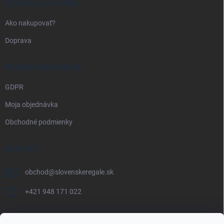
DOPRAVA A PLATBA
Ako nakupovať?
Doprava
PRÁVNE INFORMÁCIE
GDPR
Moja objednávka
Obchodné podmienky
KONTAKT
obchod
@
slovenskeregale.sk
+421 948 171 022