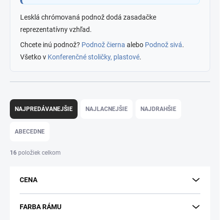
Lesklá chrómovaná podnož dodá zasadačke
reprezentatívny vzhľad.
Chcete inú podnož?
Podnož čierna
alebo
Podnož sivá
.
Všetko v
Konferenčné stoličky, plastové
.
R
a
NAJPREDÁVANEJŠIE
NAJLACNEJŠIE
NAJDRAHŠIE
d
e
ABECEDNE
n
i
16
položiek celkom
e
p
CENA
r
o
d
FARBA RÁMU
u