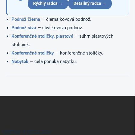
y
Rýchly radca →
Detailný radca →
v
ý
Podnož čierna
— čierna kovová podnož.
p
i
Podnož sivá
— sivá kovová podnož.
s
Konferenčné stoličky, plastové
— súhrn plastových
u
stoličiek.
Konferenčné stoličky
— konferenčné stoličky.
Nábytok
— celá ponuka nábytku.
Z
á
p
ä
t
i
VŠETKO O REGÁLOCH