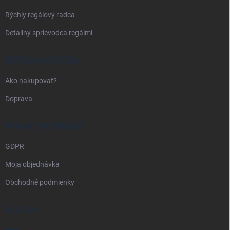
e
Rýchly regálový radca
Detailný sprievodca regálmi
DOPRAVA A PLATBA
Ako nakupovať?
Doprava
PRÁVNE INFORMÁCIE
GDPR
Moja objednávka
Obchodné podmienky
KONTAKT