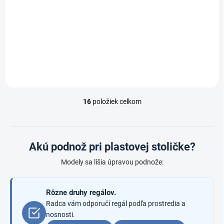
nohy
chrómované nohy
€ 60,40
€ 60,40
/ ks
/ ks
€ 49,90 bez DPH
€ 49,90 bez DPH
Do košíka
Do košíka
16
položiek celkom
O
v
l
á
d
Akú podnož pri plastovej stoličke?
a
c
Modely sa líšia úpravou podnože:
i
e
p
Rôzne druhy regálov.
r
Radca vám odporučí regál podľa prostredia a
v
nosnosti.
k