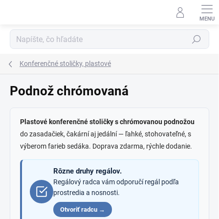
Prejsť
na
obsah
Hľadať
Konferenčné stoličky, plastové
Podnož chrómovaná
Plastové konferenčné stoličky s chrómovanou podnožou
do zasadačiek, čakární aj jedální — ľahké, stohovateľné, s
výberom farieb sedáka. Doprava zdarma, rýchle dodanie.
Rôzne druhy regálov.
Regálový radca vám odporučí regál podľa
prostredia a nosnosti.
Otvoriť radcu →