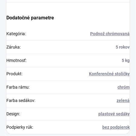
Dodatočné parametre
Kategória
:
Podnož chrómovaná
Záruka
:
5 rokov
Hmotnosť
:
5 kg
Produkt
:
Konferenčné stoličky
Farba rámu
:
chróm
Farba sedákov
:
zelená
Design
:
plastové sedáky
Podpierky rúk
:
bez podpierok