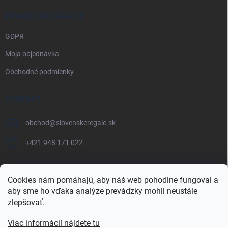
PRÁVNE INFORMÁCIE
GDPR
Moja objednávka
Obchodné podmienky
KONTAKT
obchod
@
slovenskeregale.sk
+421 948 171 022
Cookies nám pomáhajú, aby náš web pohodlne fungoval a
aby sme ho vďaka analýze prevádzky mohli neustále
Najnakup.sk
Heureka.sk
Pricemania.sk
zlepšovať.
Viac informácií nájdete tu