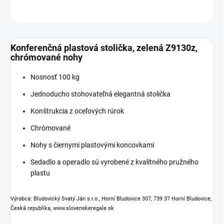
OPÝTAŤ SA
Konferenčná plastová stolička, zelená Z9130z,
chrómované nohy
Nosnosť 100 kg
Jednoducho stohovateľná elegantná stolička
Konštrukcia z oceľových rúrok
Chrómované
Nohy s čiernymi plastovými koncovkami
Sedadlo a operadlo sú vyrobené z kvalitného pružného
plastu
Výrobca: Bludovický Svatý Ján s.r.o., Horní Bludovice 307, 739 37 Horní Bludovice,
Česká republika, www.slovenskeregale.sk